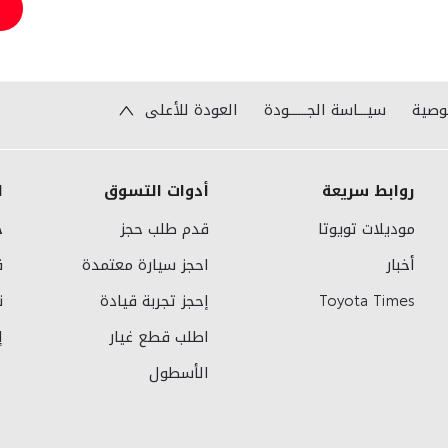
وصية
سيـــاسة الجــــــودة
العودة للأعلى
روابط سريعة
أدوات التسوق
ا
موديلات تويوتا
قدم طلب حجز
خ
أخبار
احجز سيارة معتمدة
ق
Toyota Times
إحجز تجربة قيادة
ن
اطلب قطع غيار
إ
الأسطول