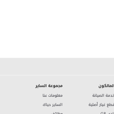
لمالكون
مجموعة الساير
دمة الصيانة
معلومات عنا
طع غيار أصلية
الساير حياك
ادي GR
وظائف