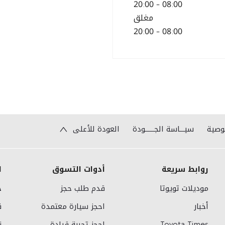
20:00
-
08:00
مغلق
20:00
-
08:00
وصية
سيـــاسة الجــــــودة
العودة للأعلى
روابط سريعة
أدوات التسوق
ا
موديلات تويوتا
قدم طلب حجز
خ
أخبار
احجز سيارة معتمدة
ق
Toyota Times
إحجز تجربة قيادة
ن