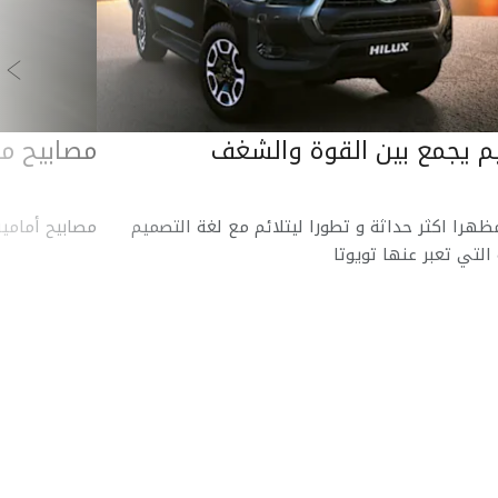
ال
 يجمع بين القوة والشغف
مصابيح م
ظهرا اكثر حداثة و تطورا ليتلائم مع لغة التصميم
مصابيح أمامية LED بتصميم جديد و أنيق لتحقيق رؤي
التي تعبر عنها تويوتا