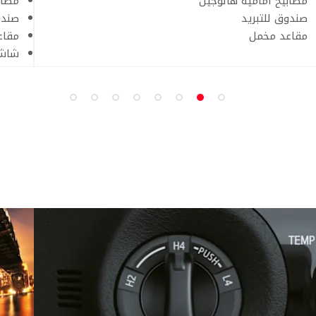
مصابيح أمامية هالوجين
مصاب
صندوق للتبريد
صندو
مقاعد مخمل
مقاع
شاشة 8 انش (أبل كاربلاي