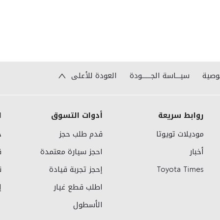
وصية
سيـــاسة الجــــــودة
العودة للأعلى
روابط سريعة
أدوات التسوق
ا
موديلات تويوتا
قدم طلب حجز
خ
أخبار
احجز سيارة معتمدة
ق
Toyota Times
إحجز تجربة قيادة
ن
اطلب قطع غيار
إ
الأسطول