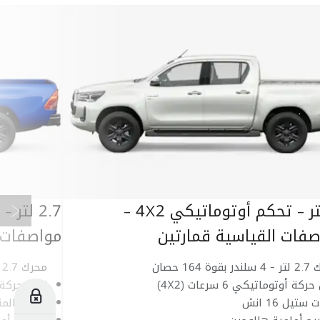
التال
2.7 لتر - تحكم أوتوماتيكي 4X2 -
صفات القياسية قمارتين
مواصفات 
قوة 164 حصان
محرك 2.7 لتر - 4 سلندر بقوة 164 حصان
ركة أوتوماتيكي 6 سرعات (4X2)
ناقل حركة أوتوم
للحجز
ستيل 16 انش
عجلات المنيوم 