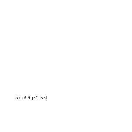
إكتشف
متوفرة للطل
إحجز تجربة قيادة