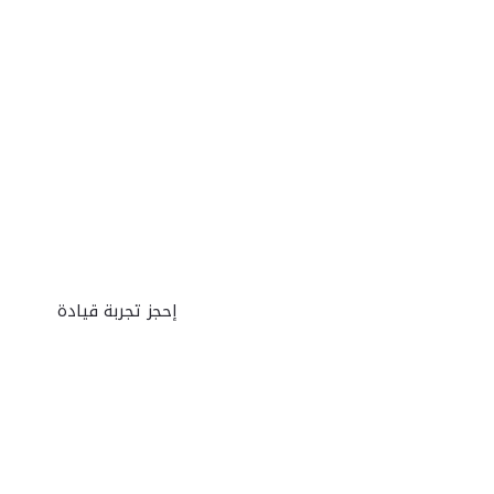
إكتشف
متوفرة للطل
إحجز تجربة قيادة