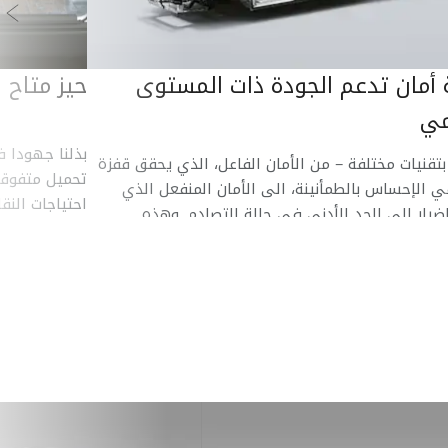
ال
 أمان تدعم الجودة ذات المستوى
حيز متاح 
مي
بذلنا جهودا 
تقنيات مختلفة – من الأمان الفاعل، الذي يحقق قفزة
تحميل متفوقة
ي الإحساس بالطمأنينة، الى الأمان المنفعل الذي
احتياجات النق
اضرار الى الحد الأدنى في حالة التصادم. وهذه
ت تحقق السلامة والأمان للسائق والركاب على السواء