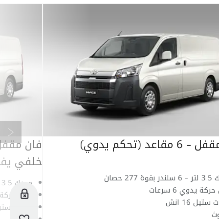
التال
 مقاعد (تحكم يدوي)
خلفي يفتح
قوة 277 حصان
محرك 3.5 لتر - 6 سلندر بقوة 277 حصان
ركة يدوي 6 سرعات
للحجز
ناقل حركة يدو
ستيل 16 انش
عجلات ستيل 16 
وث
السيارات المحفوظة