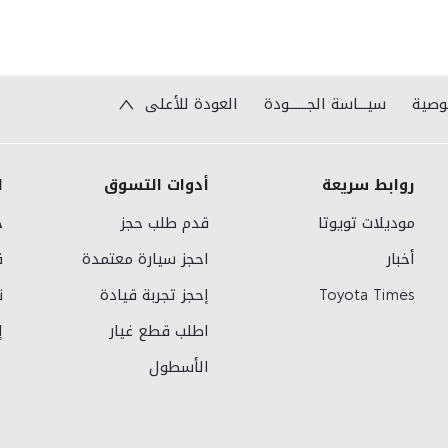
وصية
سيـــاسة الجــــــودة
العودة للأعلى
روابط سريعة
أدوات التسوق
ا
موديلات تويوتا
قدم طلب حجز
خ
أخبار
احجز سيارة معتمدة
ق
Toyota Times
إحجز تجربة قيادة
ن
اطلب قطع غيار
إ
الأسطول