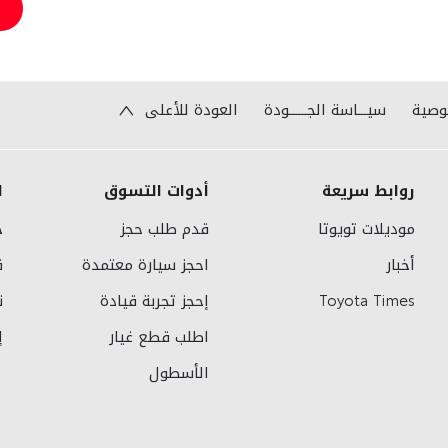
وصية
سيـــاسة الجــــــودة
العودة للأعلى
روابط سريعة
أدوات التسوق
ا
موديلات تويوتا
قدم طلب حجز
خ
أخبار
احجز سيارة معتمدة
ق
Toyota Times
إحجز تجربة قيادة
ن
اطلب قطع غيار
إ
الأسطول