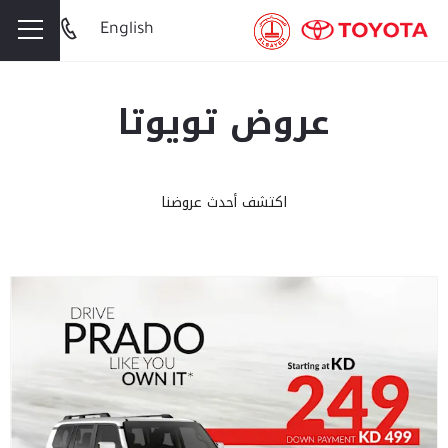
English
عروض تويوتا
اكتشف أحدث عروضنا